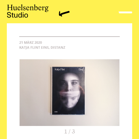
21 MÄRZ 2020
KATJA FLINT EINS, DISTANZ
1
/
3