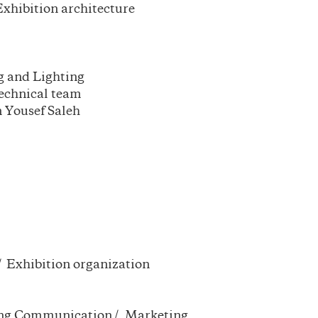
Exhibition architecture
g and Lighting
echnical team
 Yousef Saleh
/ Exhibition organization
ng Communication / Marketing