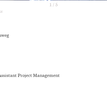
1
/
5
GE
inweg
 Assistant Project Management