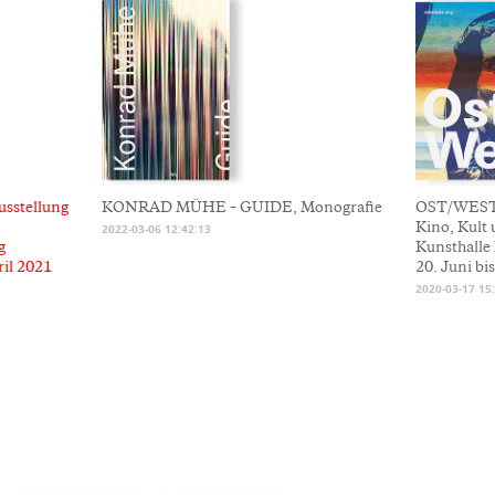
usstellung
KONRAD MÜHE – GUIDE, Monografie
OST/WEST
Kino, Kult
2022-03-06 12:42:13
g
Kunsthalle
ril 2021
20. Juni bi
2020-03-17 15